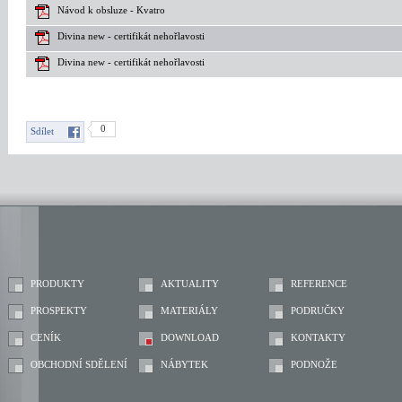
Návod k obsluze - Kvatro
Divina new - certifikát nehořlavosti
Divina new - certifikát nehořlavosti
0
Sdílet
PRODUKTY
AKTUALITY
REFERENCE
PROSPEKTY
MATERIÁLY
PODRUČKY
CENÍK
DOWNLOAD
KONTAKTY
OBCHODNÍ SDĚLENÍ
NÁBYTEK
PODNOŽE