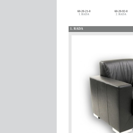
60-20-21-0
60-20-92-0
1. RADA
2. RADA
1. RADA