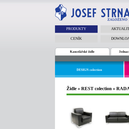
PRODUKTY
AKTUALI
CENÍK
DOWNLO
Kancelářské židle
Jednací
DESIGN colection
Židle » REST colection » RAD