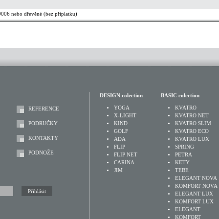
9006 nebo dřevěné (bez příplatku)
DESIGN colection
BASIC colection
YOGA
KVATRO
REFERENCE
X-LIGHT
KVATRO NET
PODRUČKY
KIND
KVATRO SLIM
GOLF
KVATRO ECO
KONTAKTY
ADA
KVATRO LUX
FLIP
SPRING
PODNOŽE
FLIP NET
PETRA
CARINA
KETY
JIM
TEBE
ELEGANT NOVA
KOMFORT NOVA
ELEGANT LUX
KOMFORT LUX
ELEGANT
KOMFORT