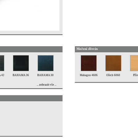
Moření dřevin
 42
BAHAMA 36
BAHAMA 30
Mahagon 4606
Ořech 6060
Přír
... zobrazit vše ...