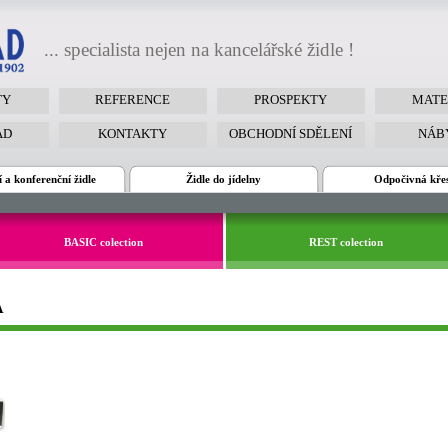
... specialista nejen na kancelářské židle !
TY
REFERENCE
PROSPEKTY
MATE
AD
KONTAKTY
OBCHODNÍ SDĚLENÍ
NÁB
 a konferenční židle
Židle do jídelny
Odpočivná kře
BASIC colection
REST colection
A