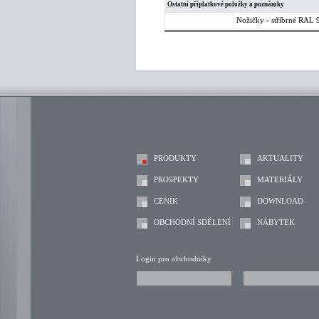
Ostatní příplatkové položky a poznámky
Nožičky - stříbrné RAL 
PRODUKTY
AKTUALITY
PROSPEKTY
MATERIÁLY
CENÍK
DOWNLOAD
OBCHODNÍ SDĚLENÍ
NÁBYTEK
Login pro obchodníky