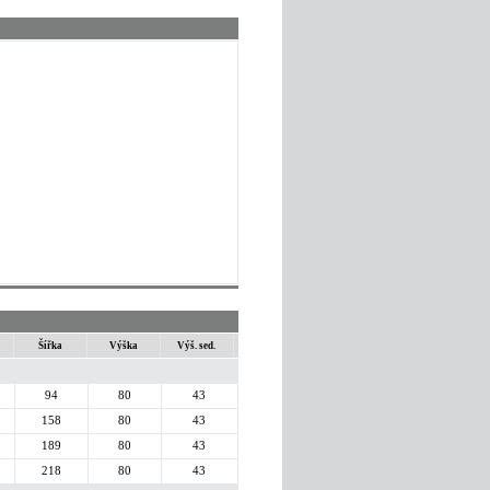
Šířka
Výška
Výš. sed.
94
80
43
158
80
43
189
80
43
218
80
43