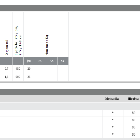
jed.
PC
AS
SY
0,7
450
20
1,3
600
25
Mechanika
Hloubka
*
80
*
80
*
80
*
80