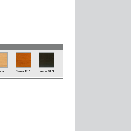
odní
Třešeň 8011
Wenge 6059