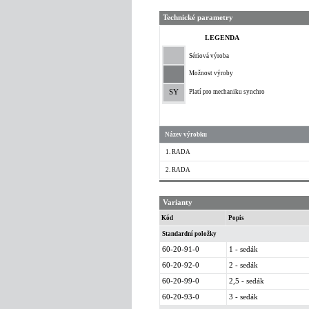
Technické parametry
LEGENDA
Sériová výroba
Možnost výroby
SY
Platí pro mechaniku synchro
Název výrobku
1. RADA
2. RADA
Varianty
Kód
Popis
Standardní položky
60-20-91-0
1 - sedák
60-20-92-0
2 - sedák
60-20-99-0
2,5 - sedák
60-20-93-0
3 - sedák