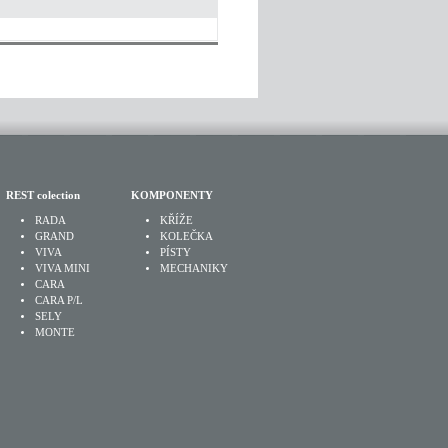
REST colection
KOMPONENTY
RADA
KŘÍŽE
GRAND
KOLEČKA
VIVA
PÍSTY
VIVA MINI
MECHANIKY
CARA
CARA P/L
SELY
MONTE