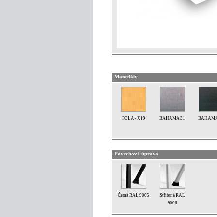
Materiály
POLA - X19
BAHAMA 31
BAHAMA
Povrchová úprava
Černá RAL 9005
Stříbrná RAL
9006