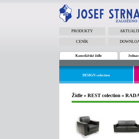
PRODUKTY
AKTUALI
CENÍK
DOWNLO
Kancelářské židle
Jednací
DESIGN colection
Židle » REST colection » RAD