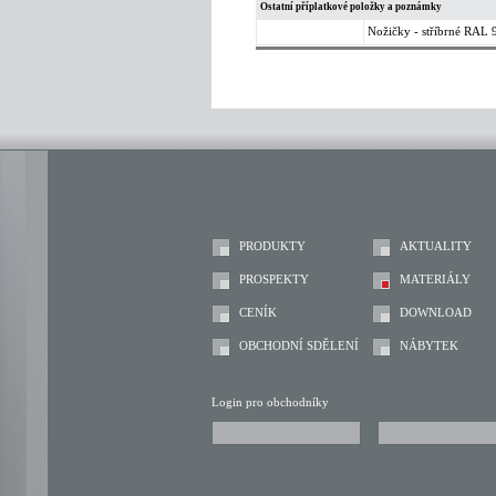
Ostatní příplatkové položky a poznámky
Nožičky - stříbrné RAL 
PRODUKTY
AKTUALITY
PROSPEKTY
MATERIÁLY
CENÍK
DOWNLOAD
OBCHODNÍ SDĚLENÍ
NÁBYTEK
Login pro obchodníky