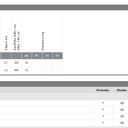
jed.
PC
AS
SY
0,7
450
20
1,3
600
25
Mechanika
Hloubka
*
80
*
80
*
80
*
80