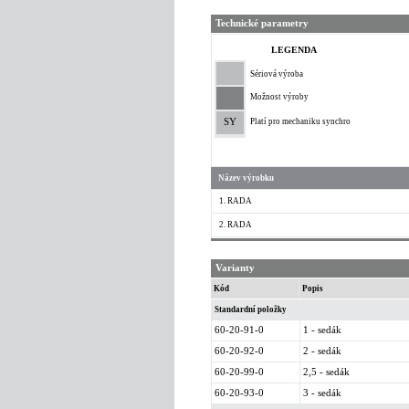
Technické parametry
LEGENDA
Sériová výroba
Možnost výroby
SY
Platí pro mechaniku synchro
Název výrobku
1. RADA
2. RADA
Varianty
Kód
Popis
Standardní položky
60-20-91-0
1 - sedák
60-20-92-0
2 - sedák
60-20-99-0
2,5 - sedák
60-20-93-0
3 - sedák