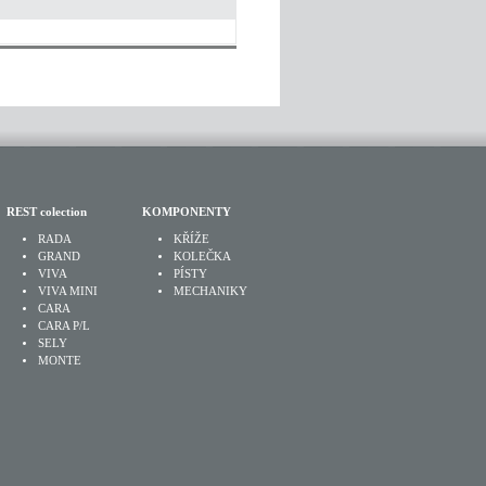
REST colection
KOMPONENTY
RADA
KŘÍŽE
GRAND
KOLEČKA
VIVA
PÍSTY
VIVA MINI
MECHANIKY
CARA
CARA P/L
SELY
MONTE