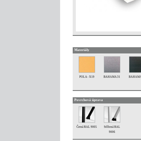
Materiály
POLA - X19
BAHAMA 31
BAHAMA
Povrchová úprava
Černá RAL 9005
Stříbrná RAL
9006