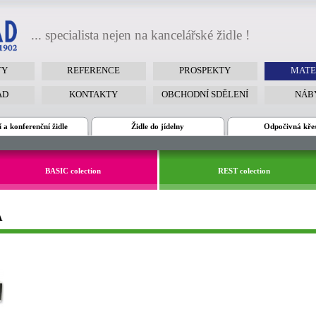
... specialista nejen na kancelářské židle !
TY
REFERENCE
PROSPEKTY
MATE
AD
KONTAKTY
OBCHODNÍ SDĚLENÍ
NÁB
 a konferenční židle
Židle do jídelny
Odpočivná kře
BASIC colection
REST colection
A