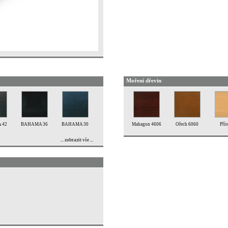
Moření dřevin
 42
BAHAMA 36
BAHAMA 30
Mahagon 4606
Ořech 6060
Přír
... zobrazit vše ...