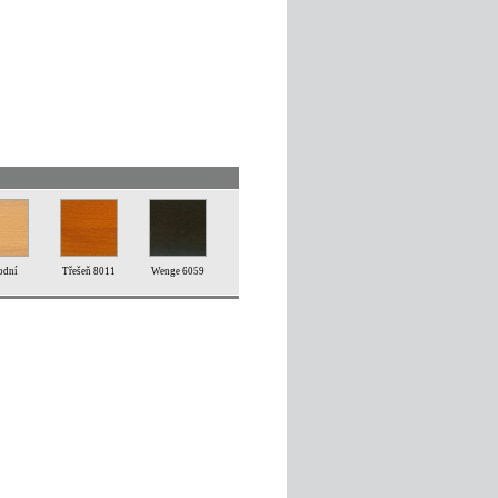
odní
Třešeň 8011
Wenge 6059