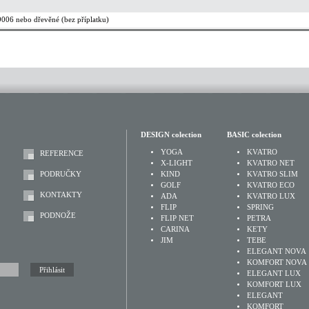
9006 nebo dřevěné (bez příplatku)
DESIGN colection
BASIC colection
YOGA
KVATRO
REFERENCE
X-LIGHT
KVATRO NET
PODRUČKY
KIND
KVATRO SLIM
GOLF
KVATRO ECO
KONTAKTY
ADA
KVATRO LUX
FLIP
SPRING
PODNOŽE
FLIP NET
PETRA
CARINA
KETY
JIM
TEBE
ELEGANT NOVA
KOMFORT NOVA
ELEGANT LUX
KOMFORT LUX
ELEGANT
KOMFORT