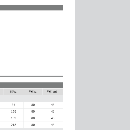
Šířka
Výška
Výš. sed.
94
80
43
158
80
43
189
80
43
218
80
43