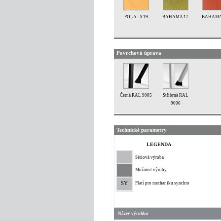
POLA - X19
BAHAMA 17
BAHAMA
Povrchová úprava
Černá RAL 9005
Stříbrná RAL
9006
Technické parametry
LEGENDA
Sériová výroba
Možnost výroby
SY
Platí pro mechaniku synchro
Název výrobku