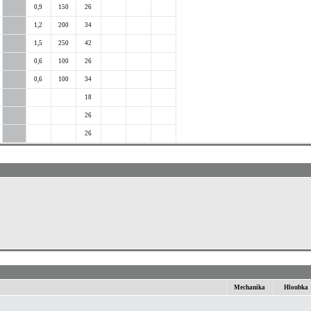
0,9
150
26
1,2
200
34
1,5
250
42
0,6
100
26
0,6
100
34
18
26
26
Mechanika
Hloubka