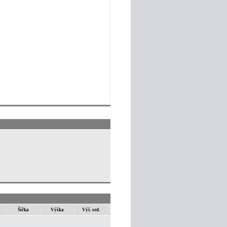
Šířka
Výška
Výš. sed.