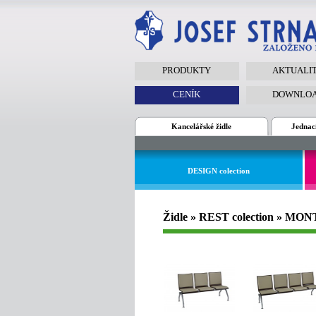
PRODUKTY
AKTUALI
CENÍK
DOWNLO
Kancelářské židle
Jednací
DESIGN colection
Židle » REST colection » MO