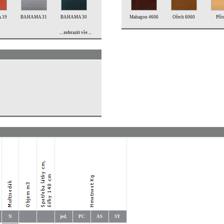
 19
BAHAMA 31
BAHAMA 30
Mahagon 4606
Ořech 6060
Přír
... zobrazit vše ...
N
jed.
PC
AS
SY