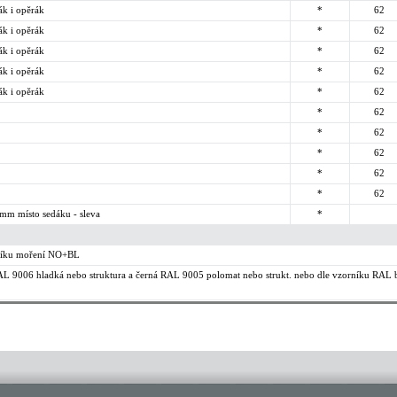
ák i opěrák
*
62
ák i opěrák
*
62
ák i opěrák
*
62
ák i opěrák
*
62
ák i opěrák
*
62
*
62
*
62
*
62
*
62
*
62
mm místo sedáku - sleva
*
níku moření NO+BL
 RAL 9006 hladká nebo struktura a černá RAL 9005 polomat nebo strukt. nebo dle vzorníku RAL b