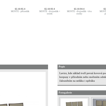
65-10-95-4
65-10-93-4
65-10-94-4
65
MONTE - pětisedák
MONTE - dvojsedák +
MONTE - dvojsedák + dva
MONTE
stolek
stolky
p
Popis
Lavice, kde základ tvoří pevná kovová po
korpusy v přírodním nebo mořeném odstí
čalouněním na sedáku i opěráku
Fotogalerie