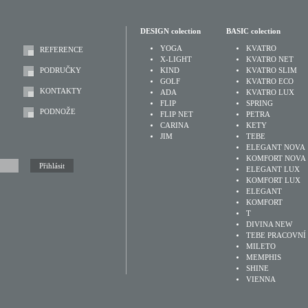
DESIGN colection
BASIC colection
YOGA
KVATRO
REFERENCE
X-LIGHT
KVATRO NET
PODRUČKY
KIND
KVATRO SLIM
GOLF
KVATRO ECO
KONTAKTY
ADA
KVATRO LUX
FLIP
SPRING
PODNOŽE
FLIP NET
PETRA
CARINA
KETY
JIM
TEBE
ELEGANT NOVA
KOMFORT NOVA
ELEGANT LUX
KOMFORT LUX
ELEGANT
KOMFORT
T
DIVINA NEW
TEBE PRACOVNÍ
MILETO
MEMPHIS
SHINE
VIENNA