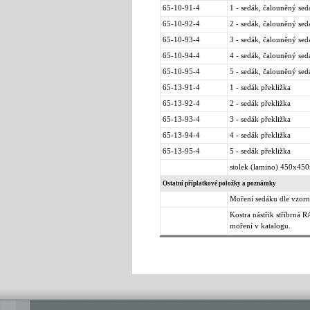
65-10-91-4
1 - sedák, čalouněný sed
65-10-92-4
2 - sedák, čalouněný sed
65-10-93-4
3 - sedák, čalouněný sed
65-10-94-4
4 - sedák, čalouněný sed
65-10-95-4
5 - sedák, čalouněný sed
65-13-91-4
1 - sedák překližka
65-13-92-4
2 - sedák překližka
65-13-93-4
3 - sedák překližka
65-13-94-4
4 - sedák překližka
65-13-95-4
5 - sedák překližka
stolek (lamino) 450x450
Ostatní příplatkové položky a poznámky
Moření sedáku dle vzor
Kostra nástřik stříbrná
moření v katalogu.