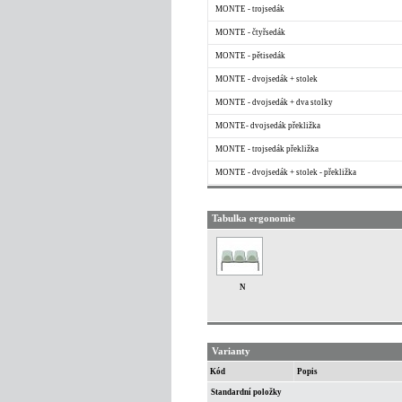
MONTE - trojsedák
MONTE - čtyřsedák
MONTE - pětisedák
MONTE - dvojsedák + stolek
MONTE - dvojsedák + dva stolky
MONTE- dvojsedák překližka
MONTE - trojsedák překližka
MONTE - dvojsedák + stolek - překližka
Tabulka ergonomie
N
Varianty
Kód
Popis
Standardní položky