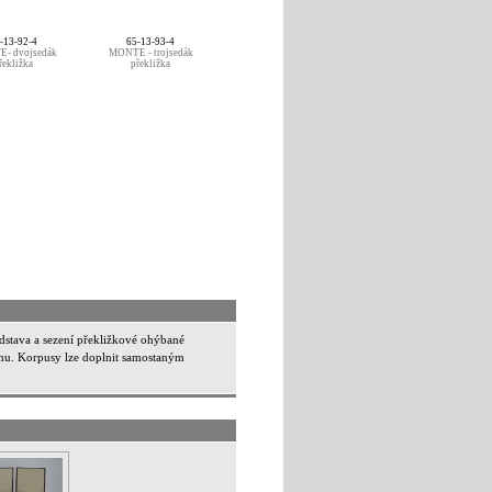
-13-92-4
65-13-93-4
- dvojsedák
MONTE - trojsedák
řekližka
překližka
dstava a sezení překližkové ohýbané
nu. Korpusy lze doplnit samostaným