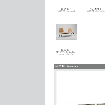
65-10-93-4
65-10-94-4
MONTE - trojsedák
MONTE - čtyřsedák
65-13-93-4
MONTE - dvojsedák +
stolek - překližka
MONTE - trojsedák