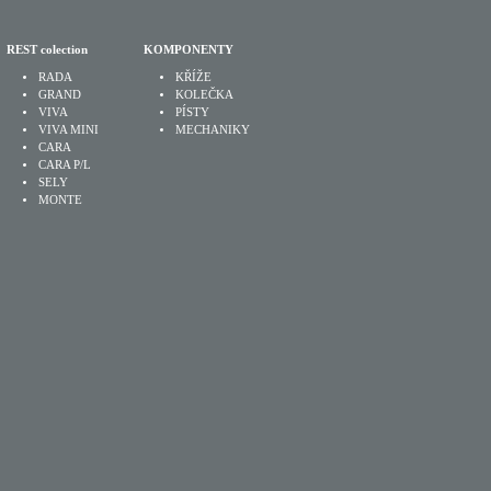
REST colection
KOMPONENTY
RADA
KŘÍŽE
GRAND
KOLEČKA
VIVA
PÍSTY
VIVA MINI
MECHANIKY
CARA
CARA P/L
SELY
MONTE