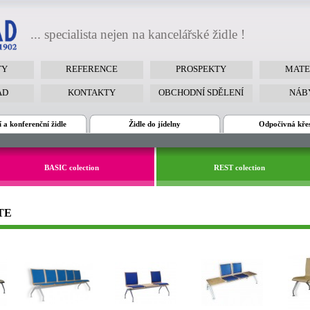
... specialista nejen na kancelářské židle !
TY
REFERENCE
PROSPEKTY
MATE
AD
KONTAKTY
OBCHODNÍ SDĚLENÍ
NÁB
 a konferenční židle
Židle do jídelny
Odpočivná kře
BASIC colection
REST colection
NTE