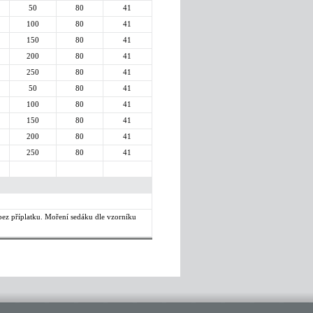
50
80
41
100
80
41
150
80
41
200
80
41
250
80
41
50
80
41
100
80
41
150
80
41
200
80
41
250
80
41
ez příplatku. Moření sedáku dle vzorníku