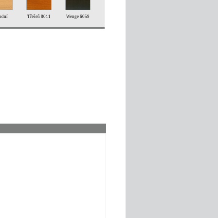
odní
Třešeň 8011
Wenge 6059