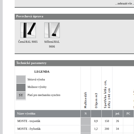
... zobrazit vše ..
Povrchová úprava
Černá RAL 9005
Stříbrná RAL
9006
Technické parametry
LEGENDA
Sériová výroba
Možnost výroby
SY
Platí pro mechaniku synchro
Název výrobku
N
jed.
PC
MONTE - trojsedák
0,9
150
26
MONTE - čtyřsedák
1,2
200
34