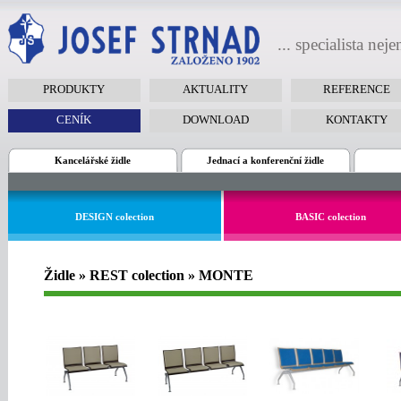
... specialista nej
PRODUKTY
AKTUALITY
REFERENCE
CENÍK
DOWNLOAD
KONTAKTY
Kancelářské židle
Jednací a konferenční židle
DESIGN colection
BASIC colection
Židle » REST colection » MONTE