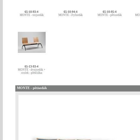
65-10-93-4
65-10-94-4
65-10-95-4
MONTE - trojsedák
MONTE - čtyřsedák
MONTE - pětisedák
MON
65-13-93-4
MONTE - dvojsedák +
stolek - překližka
MONTE - pětisedák