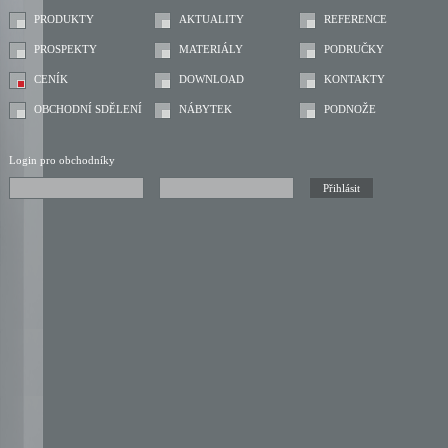
PRODUKTY
AKTUALITY
REFERENCE
PROSPEKTY
MATERIÁLY
PODRUČKY
CENÍK
DOWNLOAD
KONTAKTY
OBCHODNÍ SDĚLENÍ
NÁBYTEK
PODNOŽE
Login pro obchodníky