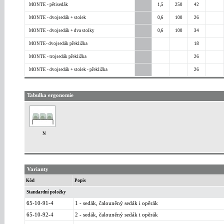
MONTE - pětisedák
1,5
250
42
MONTE - dvojsedák + stolek
0,6
100
26
MONTE - dvojsedák + dva stolky
0,6
100
34
MONTE- dvojsedák překližka
18
MONTE - trojsedák překližka
26
MONTE - dvojsedák + stolek - překližka
26
Tabulka ergonomie
N
Varianty
Kód
Popis
Standardní položky
65-10-91-4
1 - sedák, čalouněný sedák i opěrák
65-10-92-4
2 - sedák, čalouněný sedák i opěrák