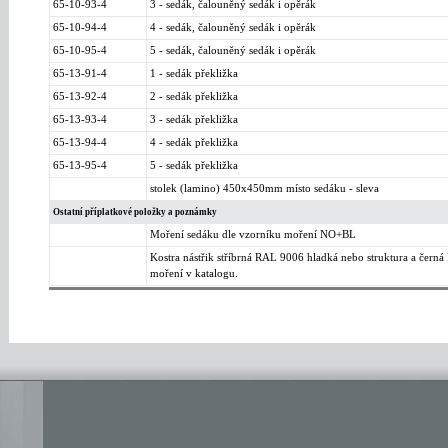
65-10-93-4
3 - sedák, čalouněný sedák i opěrák
65-10-94-4
4 - sedák, čalouněný sedák i opěrák
65-10-95-4
5 - sedák, čalouněný sedák i opěrák
65-13-91-4
1 - sedák překližka
65-13-92-4
2 - sedák překližka
65-13-93-4
3 - sedák překližka
65-13-94-4
4 - sedák překližka
65-13-95-4
5 - sedák překližka
stolek (lamino) 450x450mm místo sedáku - sleva
Ostatní příplatkové položky a poznámky
Moření sedáku dle vzorníku moření NO+BL
Kostra nástřik stříbrná RAL 9006 hladká nebo struktura a čern
moření v katalogu.