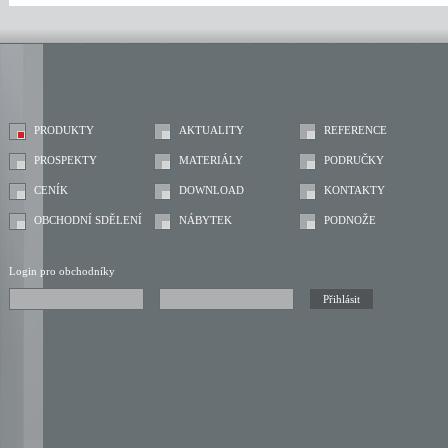
PRODUKTY
AKTUALITY
REFERENCE
PROSPEKTY
MATERIÁLY
PODRUČKY
CENÍK
DOWNLOAD
KONTAKTY
OBCHODNÍ SDĚLENÍ
NÁBYTEK
PODNOŽE
Login pro obchodníky