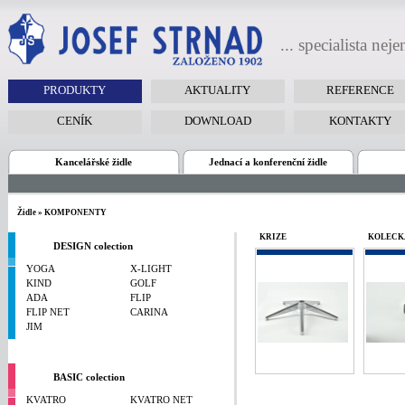
... specialista nej
PRODUKTY
AKTUALITY
REFERENCE
CENÍK
DOWNLOAD
KONTAKTY
Kancelářské židle
Jednací a konferenční židle
Židle » KOMPONENTY
KŘÍŽE
KOLEČK
DESIGN colection
YOGA
X-LIGHT
KIND
GOLF
ADA
FLIP
FLIP NET
CARINA
JIM
BASIC colection
KVATRO
KVATRO NET