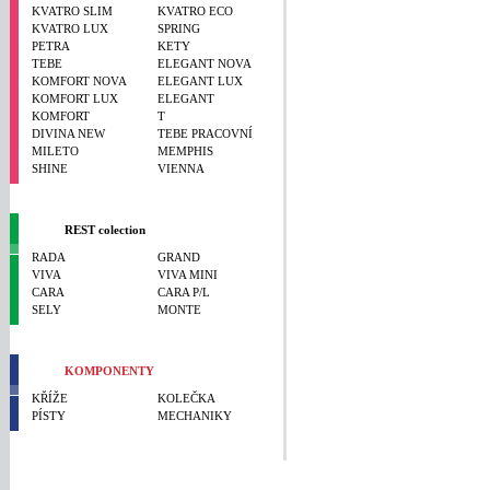
KVATRO SLIM
KVATRO ECO
KVATRO LUX
SPRING
PETRA
KETY
TEBE
ELEGANT NOVA
KOMFORT NOVA
ELEGANT LUX
KOMFORT LUX
ELEGANT
KOMFORT
T
DIVINA NEW
TEBE PRACOVNÍ
MILETO
MEMPHIS
SHINE
VIENNA
REST colection
RADA
GRAND
VIVA
VIVA MINI
CARA
CARA P/L
SELY
MONTE
KOMPONENTY
KŘÍŽE
KOLEČKA
PÍSTY
MECHANIKY