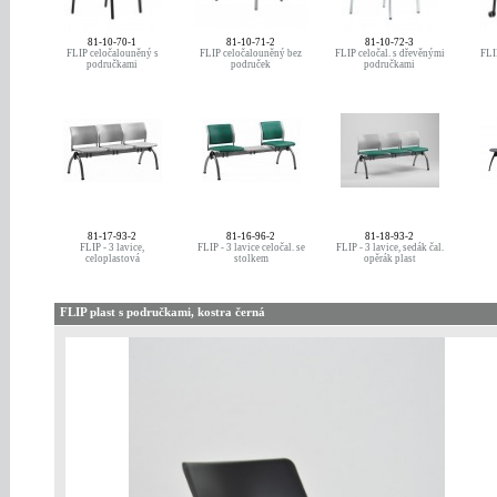
81-10-70-1
81-10-71-2
81-10-72-3
FLIP celočalouněný s
FLIP celočalouněný bez
FLIP celočal. s dřevěnými
FLI
područkami
područek
područkami
81-17-93-2
81-16-96-2
81-18-93-2
FLIP - 3 lavice,
FLIP - 3 lavice celočal. se
FLIP - 3 lavice, sedák čal.
celoplastová
stolkem
opěrák plast
FLIP plast s područkami, kostra černá