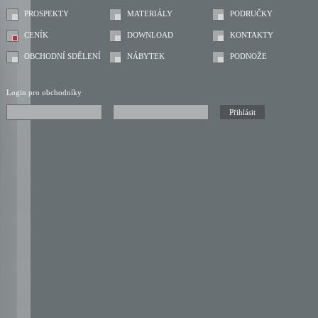
PROSPEKTY
MATERIÁLY
PODRUČKY
CENÍK
DOWNLOAD
KONTAKTY
OBCHODNÍ SDĚLENÍ
NÁBYTEK
PODNOŽE
Login pro obchodníky