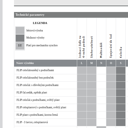
Technické parametry
LEGENDA
Sériová výroba
Možnost výroby
SY
Platí pro mechaniku synchro
Název výrobku
L
M
N
O
S
FLIP celočalouněný s područkami
FLIP celočalouněný bez područek
FLIP celočal. s dřevěnými područkami
FLIP čal.sedák, opěrák plast
FLIP celočal.s područkami, světlý plast
FLIP celoplastový s područkami, světlý plast
FLIP plast s područkami, kostra černá
FLIP - 3 lavice, celoplastová