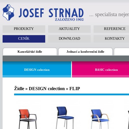
... specialista nej
PRODUKTY
AKTUALITY
REFERENCE
CENÍK
DOWNLOAD
KONTAKTY
Kancelářské židle
Jednací a konferenční židle
DESIGN colection
BASIC colection
Židle » DESIGN colection » FLIP