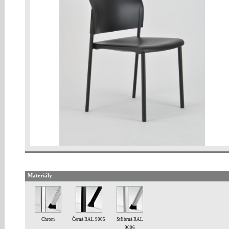
Materiály
Chrom
Černá RAL 9005
Stříbrná RAL
9006