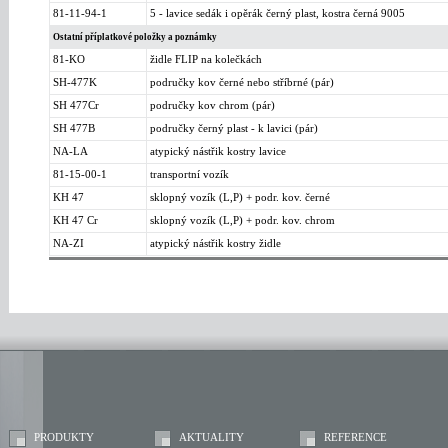
81-11-94-1
5 - lavice sedák i opěrák černý plast, kostra černá 9005
Ostatní příplatkové položky a poznámky
81-KO
židle FLIP na kolečkách
SH-477K
područky kov černé nebo stříbrné (pár)
SH 477Cr
područky kov chrom (pár)
SH 477B
područky černý plast - k lavici (pár)
NA-LA
atypický nástřik kostry lavice
81-15-00-1
transportní vozík
KH 47
sklopný vozík (L,P) + podr. kov. černé
KH 47 Cr
sklopný vozík (L,P) + podr. kov. chrom
NA-ZI
atypický nástřik kostry židle
PRODUKTY
AKTUALITY
REFERENCE