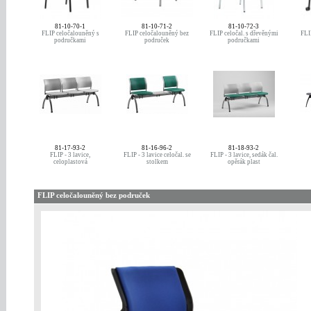
81-10-70-1
81-10-71-2
81-10-72-3
FLIP celočalouněný s
FLIP celočalouněný bez
FLIP celočal. s dřevěnými
FLI
područkami
područek
područkami
81-17-93-2
81-16-96-2
81-18-93-2
FLIP - 3 lavice,
FLIP - 3 lavice celočal. se
FLIP - 3 lavice, sedák čal.
celoplastová
stolkem
opěrák plast
FLIP celočalouněný bez područek