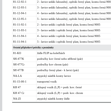
81-12-92-1
2 - lavice sedák čalouněný, opěrák černý plast, kostra černá 900
81-12-93-1
3 - lavice sedák čalouněný, opěrák černý plast, kostra černá 900
81-12-94-1
4 - lavice sedák čalouněný, opěrák černý plast, kostra černá 900
81-12-95-1
5 - lavice sedák čalouněný, opěrák černý plast, kostra černá 900
81-11-92-1
2 - lavice sedák i opěrák černý plast, kostra černá 9005
81-11-93-1
3 - lavice sedák i opěrák černý plast, kostra černá 9005
81-11-94-1
4 - lavice sedák i opěrák černý plast, kostra černá 9005
81-11-94-1
5 - lavice sedák i opěrák černý plast, kostra černá 9005
Ostatní příplatkové položky a poznámky
81-KO
židle FLIP na kolečkách
SH-477K
područky kov černé nebo stříbrné (pár)
SH 477Cr
područky kov chrom (pár)
SH 477B
područky černý plast - k lavici (pár)
NA-LA
atypický nástřik kostry lavice
81-15-00-1
transportní vozík
KH 47
sklopný vozík (L,P) + podr. kov. černé
KH 47 Cr
sklopný vozík (L,P) + podr. kov. chrom
NA-ZI
atypický nástřik kostry židle