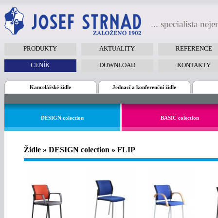
... specialista nej
PRODUKTY
AKTUALITY
REFERENCE
CENÍK
DOWNLOAD
KONTAKTY
Kancelářské židle
Jednací a konferenční židle
DESIGN colection
BASIC colection
Židle » DESIGN colection » FLIP