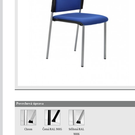
Povrchová úprava
Chrom
Černá RAL 9005
Stříbrná RAL
9006