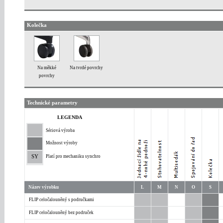
Kolečka
Na měkké
Na tvrdé povrchy
povrchy
Technické parametry
LEGENDA
Sériová výroba
Možnost výroby
SY
Platí pro mechaniku synchro
Název výrobku
L
M
N
O
S
FLIP celočalouněný s područkami
FLIP celočalouněný bez područek