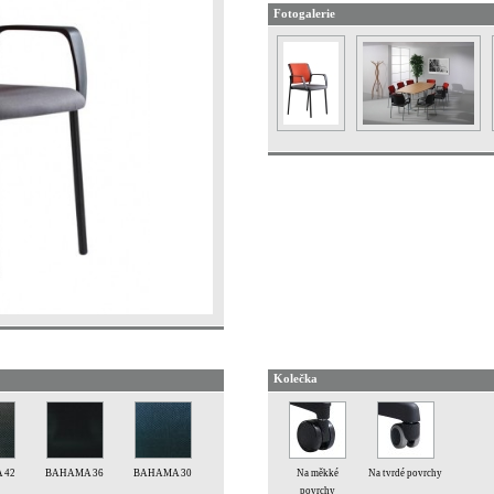
Fotogalerie
Kolečka
 42
BAHAMA 36
BAHAMA 30
Na měkké
Na tvrdé povrchy
povrchy