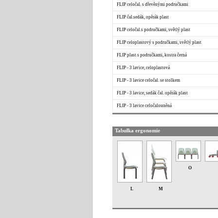
FLIP celočal. s dřevěnými područkami
FLIP čal.sedák, opěrák plast
FLIP celočal.s područkami, světlý plast
FLIP celoplastový s područkami, světlý plast
FLIP plast s područkami, kostra černá
FLIP - 3 lavice, celoplastová
FLIP - 3 lavice celočal. se stolkem
FLIP - 3 lavice, sedák čal. opěrák plast
FLIP - 3 lavice celočalouněná
Tabulka ergonomie
O
L
M