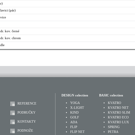
r)
lavici (pár)
avice
dr. kov. černé
odr. kov. chrom
idle
DESIGN colection
BASIC colection
YOGA
KVATRO
REFERENCE
X-LIGHT
KVATRO NET
PODRUČKY
KIND
KVATRO SLIM
GOLF
KVATRO ECO
KONTAKTY
ADA
KVATRO LUX
FLIP
SPRING
PODNOŽE
FLIP NET
PETRA