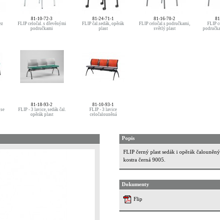
81-10-72-3
81-24-71-1
81-16-70-2
81
ez
FLIP celočal. s dřevěnými
FLIP čal.sedák, opěrák
FLIP celočal.s područkami,
FLIP c
područkami
plast
světlý plast
područka
81-18-93-2
81-10-93-1
 se
FLIP - 3 lavice, sedák čal.
FLIP - 3 lavice
opěrák plast
celočalouněná
Popis
FLIP černý plast sedák i opěrák čalouněný
kostra černá 9005.
Dokumenty
Flip