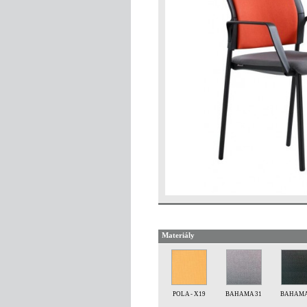
Materiály
POLA - X19
BAHAMA 31
BAHAMA