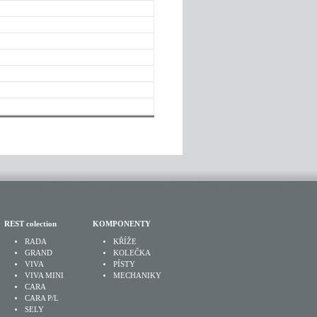
REST colection
KOMPONENTY
RADA
KŘÍŽE
GRAND
KOLEČKA
VIVA
PÍSTY
VIVA MINI
MECHANIKY
CARA
CARA P/L
SELY