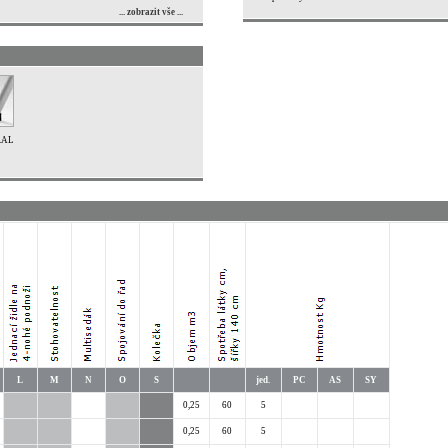
... zobrazit vše ...
 RAL
L
M
N
O
S
jed.
PC
AS
SY
0,25
60
5
0,25
60
5