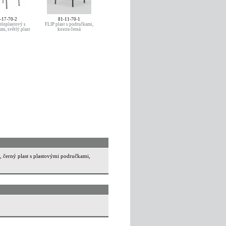
-17-70-2
81-11-70-1
eloplastový s
FLIP plast s područkami,
mi, světlý plast
kostra černá
, černý plast s plastovými područkami,