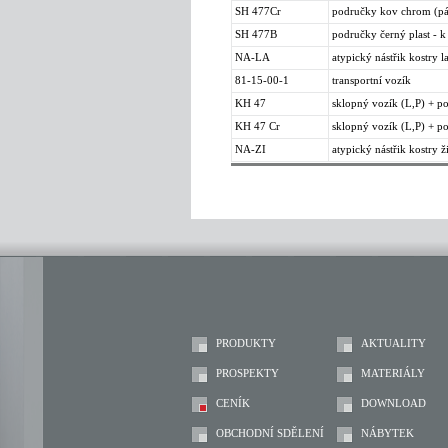
SH 477Cr
područky kov chrom (pá
SH 477B
područky černý plast - k 
NA-LA
atypický nástřik kostry l
81-15-00-1
transportní vozík
KH 47
sklopný vozík (L,P) + po
KH 47 Cr
sklopný vozík (L,P) + p
NA-ZI
atypický nástřik kostry ž
PRODUKTY
AKTUALITY
PROSPEKTY
MATERIÁLY
CENÍK
DOWNLOAD
OBCHODNÍ SDĚLENÍ
NÁBYTEK