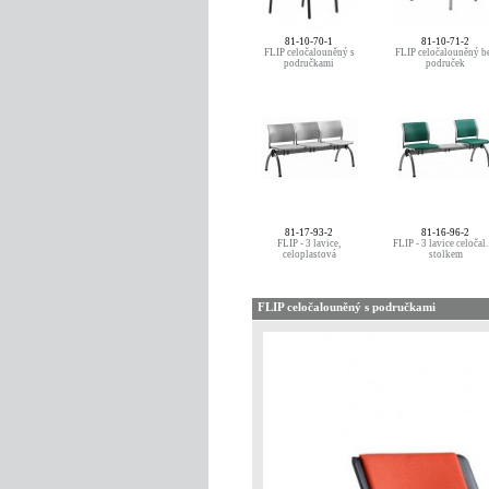
81-10-70-1
81-10-71-2
FLIP celočalouněný s
FLIP celočalouněný b
područkami
područek
81-17-93-2
81-16-96-2
FLIP - 3 lavice,
FLIP - 3 lavice celočal.
celoplastová
stolkem
FLIP celočalouněný s područkami