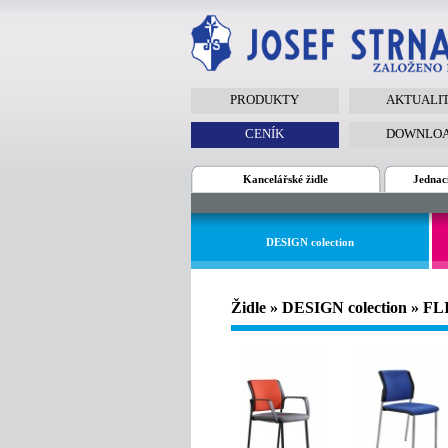
PRODUKTY
AKTUALI
CENÍK
DOWNLO
Kancelářské židle
Jednací
DESIGN colection
Židle » DESIGN colection » FL