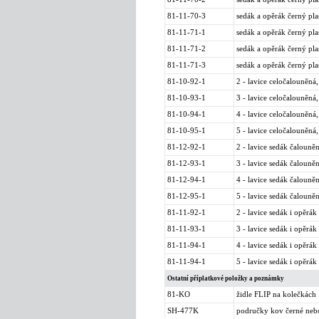
81-11-70-3
sedák a opěrák černý pla
81-11-71-1
sedák a opěrák černý pla
81-11-71-2
sedák a opěrák černý pla
81-11-71-3
sedák a opěrák černý pla
81-10-92-1
2 - lavice celočalouněná,
81-10-93-1
3 - lavice celočalouněná,
81-10-94-1
4 - lavice celočalouněná,
81-10-95-1
5 - lavice celočalouněná,
81-12-92-1
2 - lavice sedák čalouně
81-12-93-1
3 - lavice sedák čalouně
81-12-94-1
4 - lavice sedák čalouně
81-12-95-1
5 - lavice sedák čalouně
81-11-92-1
2 - lavice sedák i opěrák
81-11-93-1
3 - lavice sedák i opěrák
81-11-94-1
4 - lavice sedák i opěrák
81-11-94-1
5 - lavice sedák i opěrák
Ostatní příplatkové položky a poznámky
81-KO
židle FLIP na kolečkách
SH-477K
područky kov černé nebo 