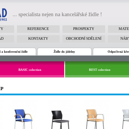
... specialista nejen na kancelářské židle !
TY
REFERENCE
PROSPEKTY
MATE
AD
KONTAKTY
OBCHODNÍ SDĚLENÍ
NÁB
 a konferenční židle
Židle do jídelny
Odpočivná kře
BASIC colection
REST colection
IP