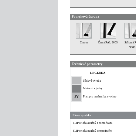
Povrchová úprava
Chrom
Černá RAL 9005
Stříbrná
9006
Technické parametry
LEGENDA
Sériová výroba
Možnost výroby
SY
Platí pro mechaniku synchro
Název výrobku
FLIP celočalouněný s područkami
FLIP celočalouněný bez područek