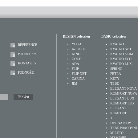
DESIGN colection
BASIC colection
YOGA
KVATRO
REFERENCE
X-LIGHT
KVATRO NET
PODRUČKY
KIND
KVATRO SLIM
GOLF
KVATRO ECO
KONTAKTY
ADA
KVATRO LUX
FLIP
SPRING
PODNOŽE
FLIP NET
PETRA
CARINA
KETY
JIM
TEBE
ELEGANT NOVA
KOMFORT NOVA
ELEGANT LUX
KOMFORT LUX
ELEGANT
KOMFORT
T
DIVINA NEW
TEBE PRACOVNÍ
MILETO
MEMPHIS