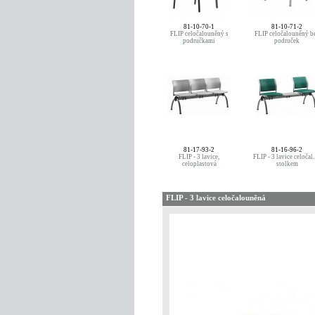
81-10-70-1
81-10-71-2
FLIP celočalouněný s
FLIP celočalouněný b
područkami
područek
81-17-93-2
81-16-96-2
FLIP - 3 lavice,
FLIP - 3 lavice celočal.
celoplastová
stolkem
FLIP - 3 lavice celočalouněná