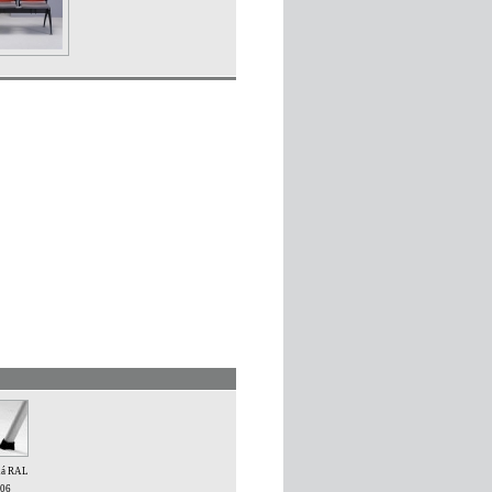
ná RAL
06