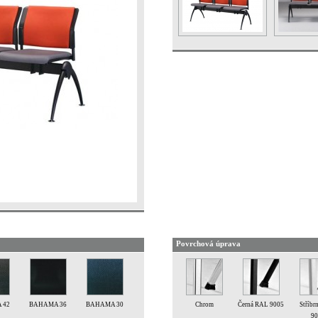
Povrchová úprava
 42
BAHAMA 36
BAHAMA 30
Chrom
Černá RAL 9005
Stříbr
90