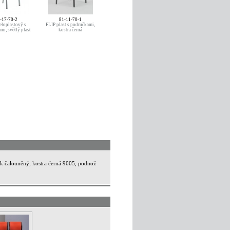
-17-70-2
81-11-70-1
eloplastový s
FLIP plast s područkami,
mi, světlý plast
kostra černá
rák čalouněný, kostra černá 9005, podnož