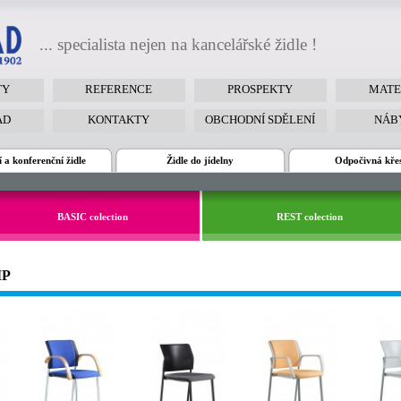
... specialista nejen na kancelářské židle !
TY
REFERENCE
PROSPEKTY
MATE
AD
KONTAKTY
OBCHODNÍ SDĚLENÍ
NÁB
 a konferenční židle
Židle do jídelny
Odpočivná kře
BASIC colection
REST colection
IP