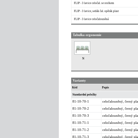
FLIP - 3 lavice celočal. se stolkem
FLIP - 3 lavice, sedák čal. opěrák plast
FLIP - 3 lavice celočalouněná
Tabulka ergonomie
N
Varianty
Kód
Popis
Standardní položky
81-10-70-1
celočalouněný, černý pla
81-10-70-2
celočalouněný, černý pla
81-10-70-3
celočalouněný, černý pla
81-10-71-1
celočalouněný, černý pla
81-10-71-2
celočalouněný, černý pla
81-10-71-3
celočalouněný, černý pla