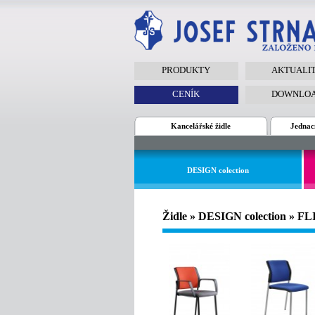
PRODUKTY
AKTUALI
CENÍK
DOWNLO
Kancelářské židle
Jednací
DESIGN colection
Židle » DESIGN colection » FL