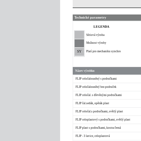
Technické parametry
LEGENDA
Sériová výroba
Možnost výroby
SY
Platí pro mechaniku synchro
Název výrobku
FLIP celočalouněný s područkami
FLIP celočalouněný bez područek
FLIP celočal. s dřevěnými područkami
FLIP čal.sedák, opěrák plast
FLIP celočal.s područkami, světlý plast
FLIP celoplastový s područkami, světlý plast
FLIP plast s područkami, kostra černá
FLIP - 3 lavice, celoplastová