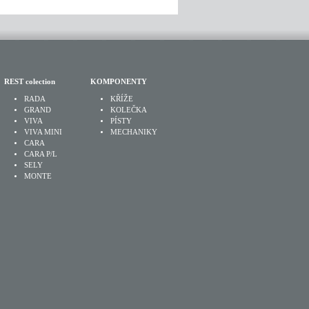
REST colection
KOMPONENTY
RADA
KŘÍŽE
GRAND
KOLEČKA
VIVA
PÍSTY
VIVA MINI
MECHANIKY
CARA
CARA P/L
SELY
MONTE