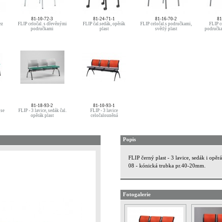
81-10-72-3
81-24-71-1
81-16-70-2
81
ez
FLIP celočal. s dřevěnými
FLIP čal.sedák, opěrák
FLIP celočal.s područkami,
FLIP c
područkami
plast
světlý plast
područka
81-18-93-2
81-10-93-1
 se
FLIP - 3 lavice, sedák čal.
FLIP - 3 lavice
opěrák plast
celočalouněná
Popis
FLIP černý plast - 3 lavice, sedák i opě
08 - kónická trubka pr.40-20mm.
Fotogalerie