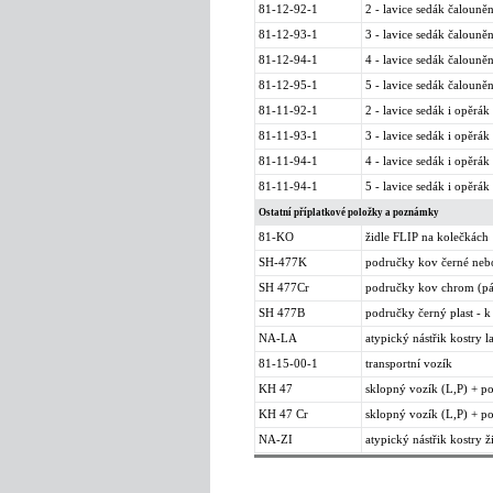
81-12-92-1
2 - lavice sedák čalouně
81-12-93-1
3 - lavice sedák čalouně
81-12-94-1
4 - lavice sedák čalouně
81-12-95-1
5 - lavice sedák čalouně
81-11-92-1
2 - lavice sedák i opěrák
81-11-93-1
3 - lavice sedák i opěrák
81-11-94-1
4 - lavice sedák i opěrák
81-11-94-1
5 - lavice sedák i opěrák
Ostatní příplatkové položky a poznámky
81-KO
židle FLIP na kolečkách
SH-477K
područky kov černé nebo 
SH 477Cr
područky kov chrom (pá
SH 477B
područky černý plast - k 
NA-LA
atypický nástřik kostry l
81-15-00-1
transportní vozík
KH 47
sklopný vozík (L,P) + po
KH 47 Cr
sklopný vozík (L,P) + p
NA-ZI
atypický nástřik kostry ž