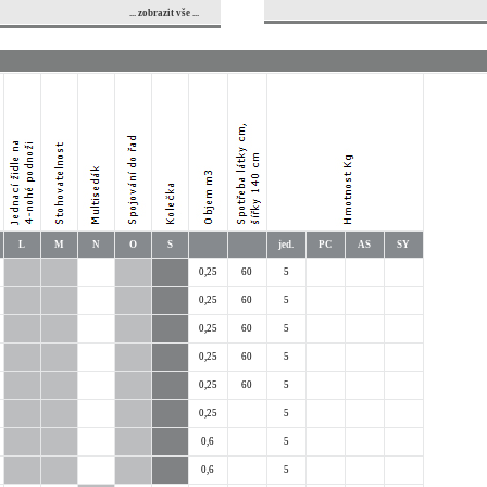
... zobrazit vše ...
L
M
N
O
S
jed.
PC
AS
SY
0,25
60
5
0,25
60
5
0,25
60
5
0,25
60
5
0,25
60
5
0,25
5
0,6
5
0,6
5