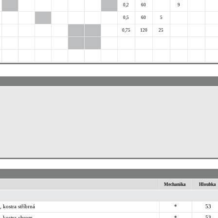
0,2
60
9
0,5
60
5
0,75
120
25
Mechanika
Hloubka
 kostra stříbrná
*
53
, kostra chrom
*
53