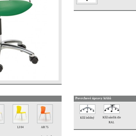
Povrchové úpravy křížů
Kříž nástřik dle
Kříž leštěný
RAL
LI 04
AR 75