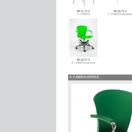
90-11-71-2
90-10-71-2
1. CARINA
2. CARINA čalouněn
90-10-27-3
8. CARINA pracovní
4. CARINA OFFICE