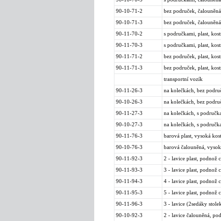
90-10-71-2
bez područek, čalouněná,
90-10-71-3
bez područek, čalouněná
90-11-70-2
s područkami, plast, kost
90-11-70-3
s područkami, plast, kos
90-11-71-2
bez područek, plast, kost
90-11-71-3
bez područek, plast, kos
transportní vozík
90-11-26-3
na kolečkách, bez područe
90-10-26-3
na kolečkách, bez područ
90-11-27-3
na kolečkách, s područkam
90-10-27-3
na kolečkách, s područka
90-11-76-3
barová plast, vysoká kos
90-10-76-3
barová čalouněná, vysok
90-11-92-3
2 - lavice plast, podnož
90-11-93-3
3 - lavice plast, podnož
90-11-94-3
4 - lavice plast, podnož
90-11-95-3
5 - lavice plast, podnož
90-11-96-3
3 - lavice (2sedáky stol
90-10-92-3
2 - lavice čalouněná, p