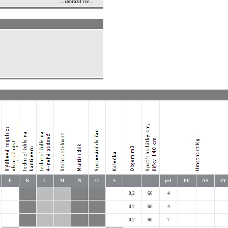
... zobrazit vše ...
F
K
L
M
N
O
S
jed.
PC
AS
SY
0,2
60
4
0,2
60
4
0,2
60
7