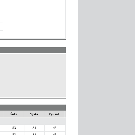
Šířka
Výška
Výš. sed.
53
84
45
53
84
45