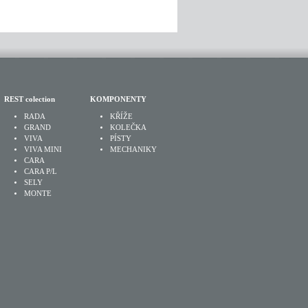
REST colection
KOMPONENTY
RADA
KŘÍŽE
GRAND
KOLEČKA
VIVA
PÍSTY
VIVA MINI
MECHANIKY
CARA
CARA P/L
SELY
MONTE