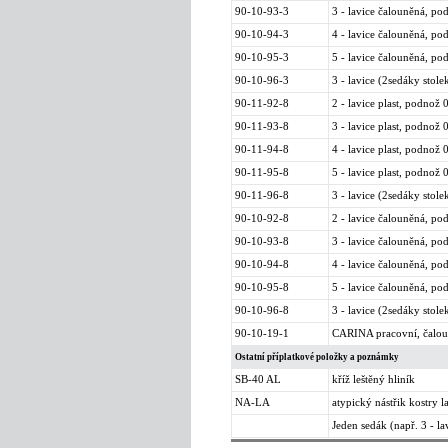
90-10-93-3
3 - lavice čalouněná, p
90-10-94-3
4 - lavice čalouněná, p
90-10-95-3
5 - lavice čalouněná, p
90-10-96-3
3 - lavice (2sedáky stol
90-11-92-8
2 - lavice plast, podnož
90-11-93-8
3 - lavice plast, podnož
90-11-94-8
4 - lavice plast, podnož
90-11-95-8
5 - lavice plast, podnož
90-11-96-8
3 - lavice (2sedáky stol
90-10-92-8
2 - lavice čalouněná, p
90-10-93-8
3 - lavice čalouněná, p
90-10-94-8
4 - lavice čalouněná, p
90-10-95-8
5 - lavice čalouněná, p
90-10-96-8
3 - lavice (2sedáky stol
90-10-19-1
CARINA pracovní, čaloun
Ostatní příplatkové položky a poznámky
SB-40 AL
kříž leštěný hliník
NA-LA
atypický nástřik kostry l
Jeden sedák (např. 3 - la