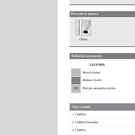
Povrchová úprava
Chrom
Technické parametry
LEGENDA
Sériová výroba
Možnost výroby
SY
Platí pro mechaniku synchro
Název výrobku
1. CARINA
2. CARINA čalouněná
3. CARINA