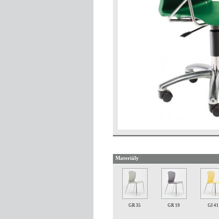
Materiály
GR 35
GR 19
GI 41