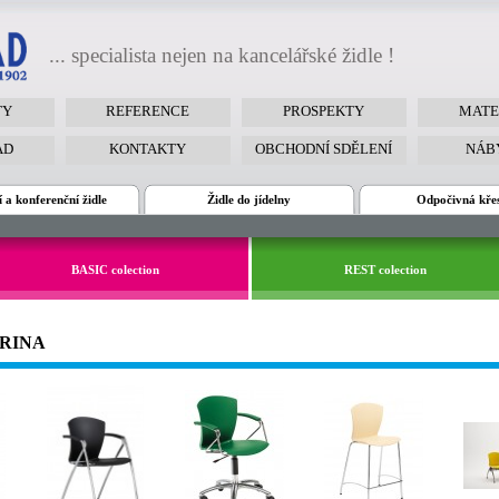
... specialista nejen na kancelářské židle !
TY
REFERENCE
PROSPEKTY
MATE
AD
KONTAKTY
OBCHODNÍ SDĚLENÍ
NÁB
 a konferenční židle
Židle do jídelny
Odpočivná kře
BASIC colection
REST colection
CARINA