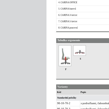
4. CARINA OFFICE
5. CARINA barová
6. CARINA 3-lavice
7. CARINA 5-lavice
8. CARINA pracovní
Tabulka ergonomie
S
F
Varianty
Kód
Popis
Standardní položky
90-10-70-2
s područkami, čalouněná,
90-10-70-3
s područkami, čalouněná