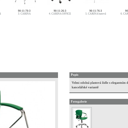
90-11-70-3
90-11-26-3
90-11-76-3
90
á
3. CARINA
4. CARINA OFFICE
5. CARINA barová
6. CAR
Popis
Velmi odolná plastová židle s elegantním
kancelářské variantě
Fotogalerie