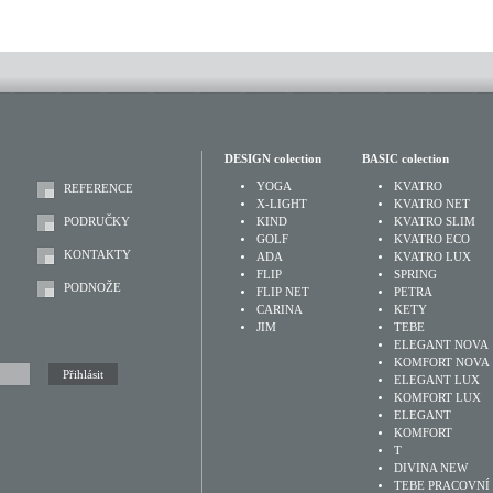
DESIGN colection
BASIC colection
YOGA
KVATRO
REFERENCE
X-LIGHT
KVATRO NET
PODRUČKY
KIND
KVATRO SLIM
GOLF
KVATRO ECO
KONTAKTY
ADA
KVATRO LUX
FLIP
SPRING
PODNOŽE
FLIP NET
PETRA
CARINA
KETY
JIM
TEBE
ELEGANT NOVA
KOMFORT NOVA
ELEGANT LUX
KOMFORT LUX
ELEGANT
KOMFORT
T
DIVINA NEW
TEBE PRACOVNÍ