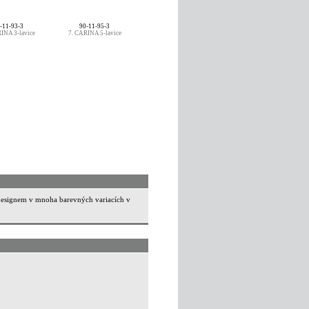
-11-93-3
90-11-95-3
INA 3-lavice
7. CARINA 5-lavice
 designem v mnoha barevných variacích v