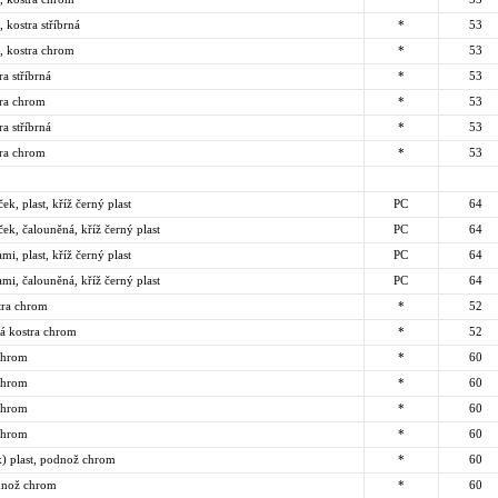
 kostra stříbrná
*
53
, kostra chrom
*
53
ra stříbrná
*
53
tra chrom
*
53
ra stříbrná
*
53
tra chrom
*
53
k, plast, kříž černý plast
PC
64
ek, čalouněná, kříž černý plast
PC
64
i, plast, kříž černý plast
PC
64
mi, čalouněná, kříž černý plast
PC
64
tra chrom
*
52
á kostra chrom
*
52
 chrom
*
60
 chrom
*
60
 chrom
*
60
 chrom
*
60
ek) plast, podnož chrom
*
60
odnož chrom
*
60