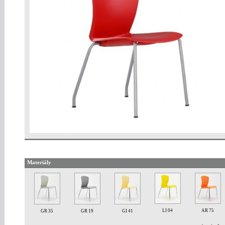
Materiály
LI 04
AR 75
GR 35
GR 19
GI 41