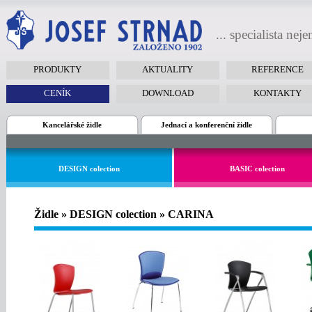
... specialista nej
PRODUKTY
AKTUALITY
REFERENCE
CENÍK
DOWNLOAD
KONTAKTY
Kancelářské židle
Jednací a konferenční židle
DESIGN colection
BASIC colection
Židle » DESIGN colection » CARINA