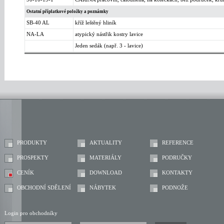
Ostatní příplatkové položky a poznámky
SB-40 AL
kříž leštěný hliník
NA-LA
atypický nástřik kostry lavice
Jeden sedák (např. 3 - lavice)
PRODUKTY
AKTUALITY
REFERENCE
PROSPEKTY
MATERIÁLY
PODRUČKY
CENÍK
DOWNLOAD
KONTAKTY
OBCHODNÍ SDĚLENÍ
NÁBYTEK
PODNOŽE
Login pro obchodníky