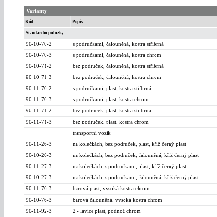
Varianty
Kód
Popis
Standardní položky
90-10-70-2
s područkami, čalouněná, kostra stříbrná
90-10-70-3
s područkami, čalouněná, kostra chrom
90-10-71-2
bez područek, čalouněná, kostra stříbrná
90-10-71-3
bez područek, čalouněná, kostra chrom
90-11-70-2
s područkami, plast, kostra stříbrná
90-11-70-3
s područkami, plast, kostra chrom
90-11-71-2
bez područek, plast, kostra stříbrná
90-11-71-3
bez područek, plast, kostra chrom
transportní vozík
90-11-26-3
na kolečkách, bez područek, plast, kříž černý plast
90-10-26-3
na kolečkách, bez područek, čalouněná, kříž černý plast
90-11-27-3
na kolečkách, s područkami, plast, kříž černý plast
90-10-27-3
na kolečkách, s područkami, čalouněná, kříž černý plast
90-11-76-3
barová plast, vysoká kostra chrom
90-10-76-3
barová čalouněná, vysoká kostra chrom
90-11-92-3
2 - lavice plast, podnož chrom