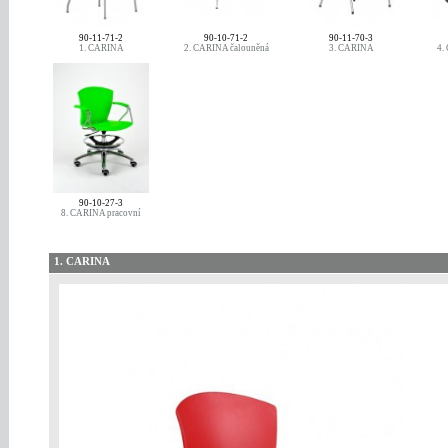
90-11-71-2
90-10-71-2
90-11-70-3
1. CARINA
2. CARINA čalouněná
3. CARINA
4.
90-10-27-3
8. CARINA pracovní
1. CARINA