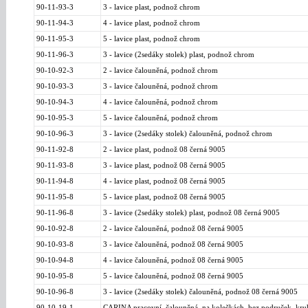
90-11-93-3
3 - lavice plast, podnož chrom
90-11-94-3
4 - lavice plast, podnož chrom
90-11-95-3
5 - lavice plast, podnož chrom
90-11-96-3
3 - lavice (2sedáky stolek) plast, podnož chrom
90-10-92-3
2 - lavice čalouněná, podnož chrom
90-10-93-3
3 - lavice čalouněná, podnož chrom
90-10-94-3
4 - lavice čalouněná, podnož chrom
90-10-95-3
5 - lavice čalouněná, podnož chrom
90-10-96-3
3 - lavice (2sedáky stolek) čalouněná, podnož chrom
90-11-92-8
2 - lavice plast, podnož 08 černá 9005
90-11-93-8
3 - lavice plast, podnož 08 černá 9005
90-11-94-8
4 - lavice plast, podnož 08 černá 9005
90-11-95-8
5 - lavice plast, podnož 08 černá 9005
90-11-96-8
3 - lavice (2sedáky stolek) plast, podnož 08 černá 9005
90-10-92-8
2 - lavice čalouněná, podnož 08 černá 9005
90-10-93-8
3 - lavice čalouněná, podnož 08 černá 9005
90-10-94-8
4 - lavice čalouněná, podnož 08 černá 9005
90-10-95-8
5 - lavice čalouněná, podnož 08 černá 9005
90-10-96-8
3 - lavice (2sedáky stolek) čalouněná, podnož 08 černá 9005
90-10-19-1
CARINA pracovní, čalouněná, na kolečkách, bez područek, kruh,