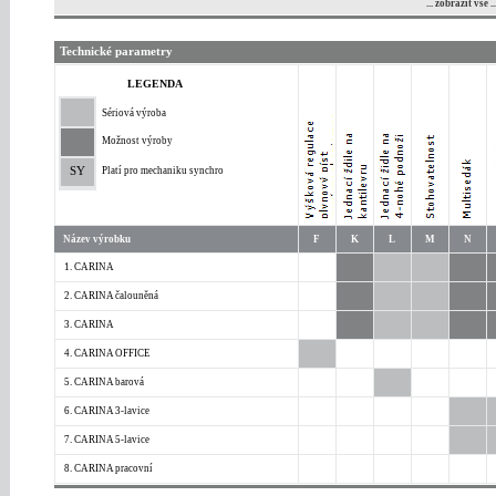
... zobrazit vše ..
Technické parametry
LEGENDA
Sériová výroba
Možnost výroby
SY
Platí pro mechaniku synchro
Název výrobku
F
K
L
M
N
1. CARINA
2. CARINA čalouněná
3. CARINA
4. CARINA OFFICE
5. CARINA barová
6. CARINA 3-lavice
7. CARINA 5-lavice
8. CARINA pracovní