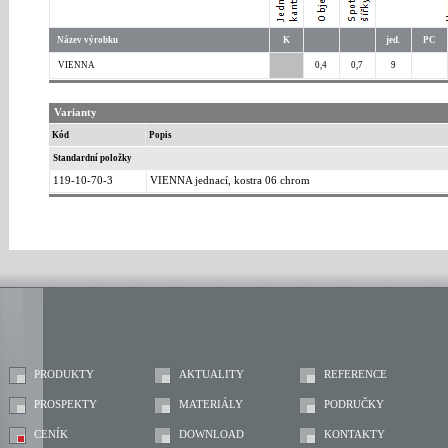
Název výrobku
K
jed.
PC
VIENNA
0,4
0,7
9
Varianty
Kód
Popis
Standardní položky
119-10-70-3
VIENNA jednací, kostra 06 chrom
PRODUKTY
AKTUALITY
REFERENCE
PROSPEKTY
MATERIÁLY
PODRUČKY
CENÍK
DOWNLOAD
KONTAKTY