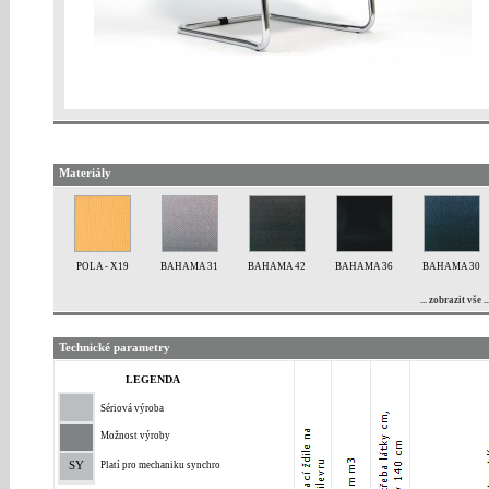
Materiály
POLA - X19
BAHAMA 31
BAHAMA 42
BAHAMA 36
BAHAMA 30
... zobrazit vše ..
Technické parametry
LEGENDA
Sériová výroba
Možnost výroby
SY
Platí pro mechaniku synchro