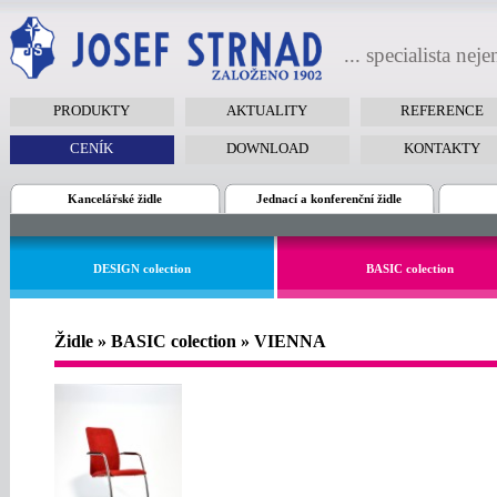
... specialista nej
PRODUKTY
AKTUALITY
REFERENCE
CENÍK
DOWNLOAD
KONTAKTY
Kancelářské židle
Jednací a konferenční židle
DESIGN colection
BASIC colection
Židle » BASIC colection » VIENNA