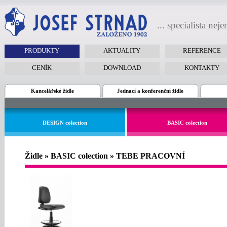
... specialista nej
PRODUKTY
AKTUALITY
REFERENCE
CENÍK
DOWNLOAD
KONTAKTY
Kancelářské židle
Jednací a konferenční židle
DESIGN colection
BASIC colection
Židle » BASIC colection » TEBE PRACOVNÍ