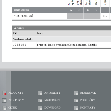
Název výrobku
A
F
R
T
TEBE PRACOVNÍ
0,15
Varianty
Kód
Popis
Standardní položky
10-03-19-1
pracovní židle s vysokým pístem a kruhem, kluzáky
PRODUKTY
AKTUALITY
REFERENCE
PROSPEKTY
MATERIÁLY
PODRUČKY
CENÍK
DOWNLOAD
KONTAKTY