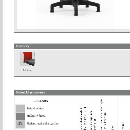
Područky
SH 112
Technické parametry
LEGENDA
Sériová výroba
Možnost výroby
SY
Platí pro mechaniku synchro