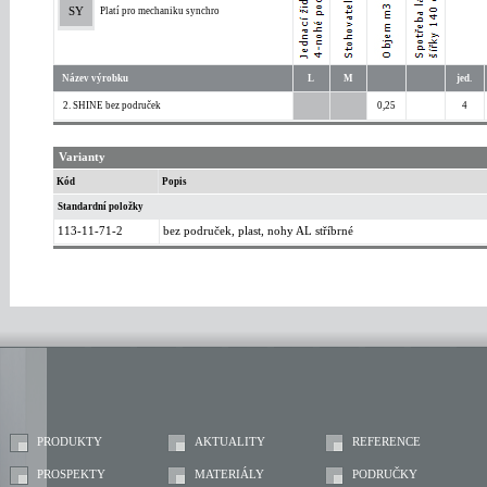
SY
Platí pro mechaniku synchro
Název výrobku
L
M
jed.
2. SHINE bez područek
0,25
4
Varianty
Kód
Popis
Standardní položky
113-11-71-2
bez područek, plast, nohy AL stříbrné
PRODUKTY
AKTUALITY
REFERENCE
PROSPEKTY
MATERIÁLY
PODRUČKY