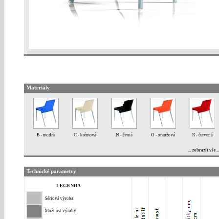
Materiály
B - modrá
C - krémová
N - černá
O - oranžová
R - červená
... zobrazit vše ..
Technické parametry
LEGENDA
Sériová výroba
Možnost výroby