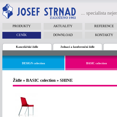
... specialista nej
PRODUKTY
AKTUALITY
REFERENCE
CENÍK
DOWNLOAD
KONTAKTY
Kancelářské židle
Jednací a konferenční židle
DESIGN colection
BASIC colection
Židle » BASIC colection » SHINE