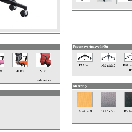
Povrchové úpravy křížů
Kříž černý
Kříž nás
Kříž leštěný
R
cr
SH 107
SH 06
... zobrazit vše ...
Materiály
POLA - X19
BAHAMA 31
BAHA