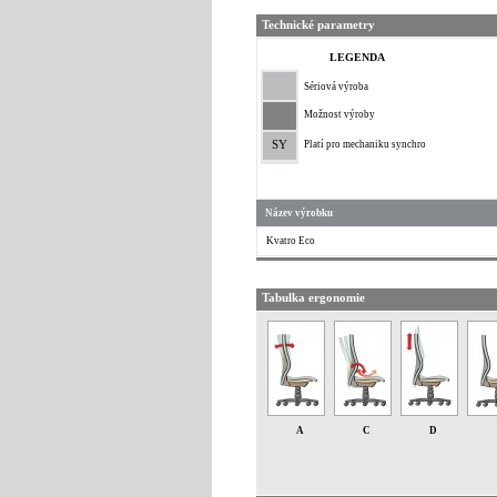
Technické parametry
LEGENDA
Sériová výroba
Možnost výroby
SY
Platí pro mechaniku synchro
Název výrobku
Kvatro Eco
Tabulka ergonomie
A
C
D