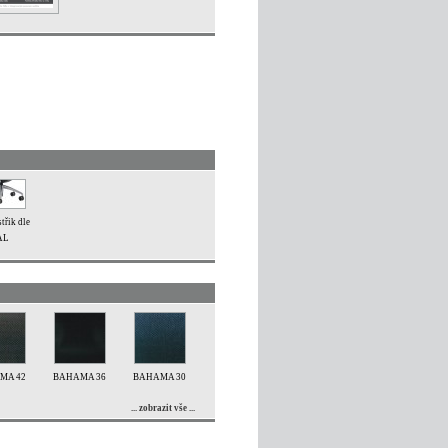
třik dle
AL
MA 42
BAHAMA 36
BAHAMA 30
... zobrazit vše ...