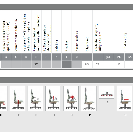
A
C
D
E
F
S
T
U
jed.
PC
AS
SY
0,5
75
13
S
E
F
H
I
J
P
U