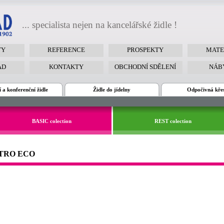
... specialista nejen na kancelářské židle !
TY
REFERENCE
PROSPEKTY
MATE
AD
KONTAKTY
OBCHODNÍ SDĚLENÍ
NÁB
 a konferenční židle
Židle do jídelny
Odpočivná kře
BASIC colection
REST colection
VATRO ECO