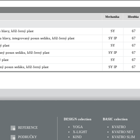
Mechanika
Hloubka
hlavy, kříž černý plast
SY
67
 hlavy, integrovaný posun sedáku, kříž černý plast
SY IP
67
ý plast
SY
67
ný posun sedáku, kříž černý plast
SY IP
67
 plast
SY
67
aný posun sedáku, kříž černý plast
SY IP
67
DESIGN colection
BASIC colection
YOGA
KVATRO
REFERENCE
X-LIGHT
KVATRO NET
PODRUČKY
KIND
KVATRO SLIM