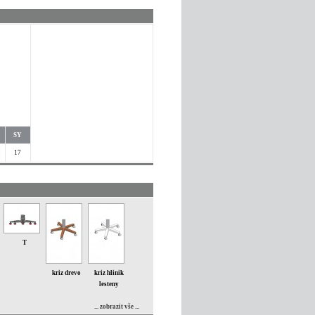
SY
17
T
kriz drevo
kriz hlinik
lesteny
... zobrazit vše ...