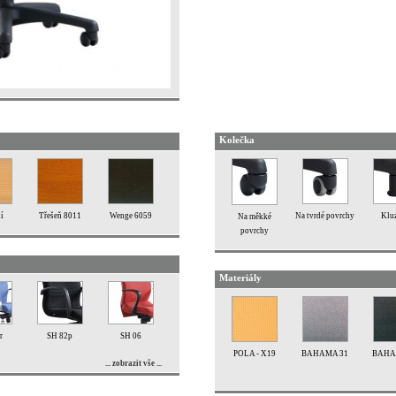
Kolečka
í
Třešeň 8011
Wenge 6059
Na tvrdé povrchy
Klu
Na měkké
povrchy
Materiály
r
SH 82p
SH 06
POLA - X19
BAHAMA 31
BAHA
... zobrazit vše ...