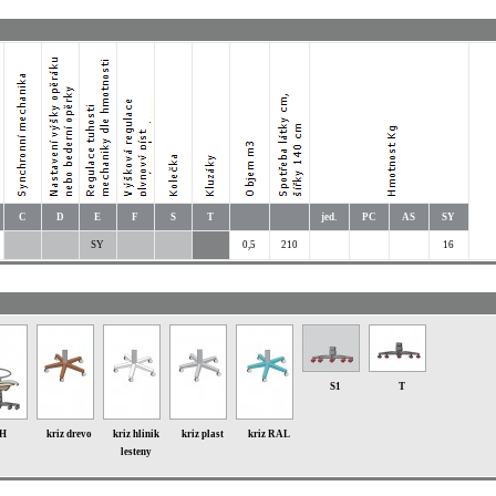
C
D
E
F
S
T
jed.
PC
AS
SY
SY
0,5
210
16
S1
T
H
kriz drevo
kriz hlinik
kriz plast
kriz RAL
lesteny