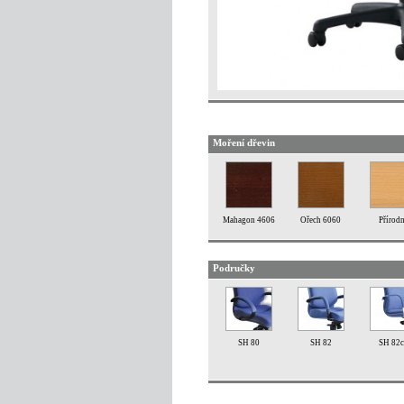
Moření dřevin
Mahagon 4606
Ořech 6060
Přírodn
Područky
SH 80
SH 82
SH 82c