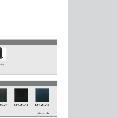
záky
MA 42
BAHAMA 36
BAHAMA 30
... zobrazit vše ...