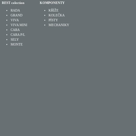
REST colection
KOMPONENTY
RADA
KŘÍŽE
GRAND
KOLEČKA
VIVA
PÍSTY
VIVA MINI
MECHANIKY
CARA
CARA P/L
SELY
MONTE