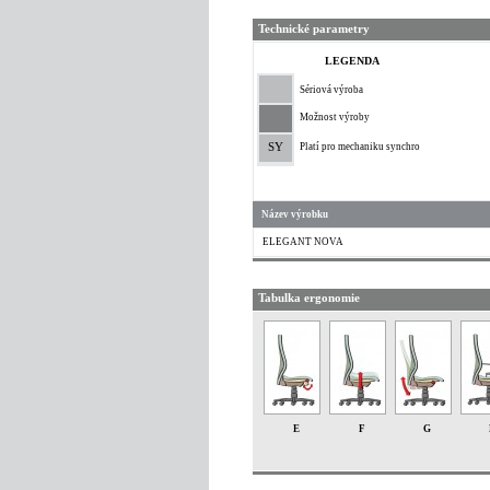
Technické parametry
LEGENDA
Sériová výroba
Možnost výroby
SY
Platí pro mechaniku synchro
Název výrobku
ELEGANT NOVA
Tabulka ergonomie
E
F
G