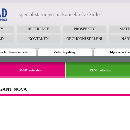
... specialista nejen na kancelářské židle !
TY
REFERENCE
PROSPEKTY
MATE
AD
KONTAKTY
OBCHODNÍ SDĚLENÍ
NÁB
 a konferenční židle
Židle do jídelny
Odpočivná kře
BASIC colection
REST colection
ELEGANT NOVA